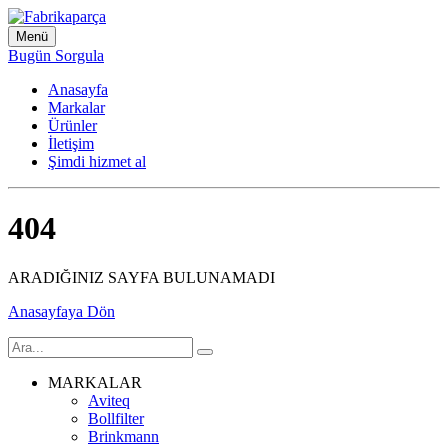
Menü
Bugün Sorgula
Anasayfa
Markalar
Ürünler
İletişim
Şimdi hizmet al
404
ARADIĞINIZ SAYFA BULUNAMADI
Anasayfaya Dön
MARKALAR
Aviteq
Bollfilter
Brinkmann